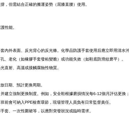
支撐，但需結合正確的搬運姿勢（屈膝直腰）使用。
防護性能。
手套內外表面、反光背心的反光條。化學品防護手套使用后應立即用清水
穿孔、老化（如橡膠手套發粘變脆）或功能失效（如鞋底防滑紋磨平）。
陽光直射、高溫或接觸腐蝕性物質。
發放日期、預計更換周期。
并建立強制更換制度。例如，安全鞋根據磨損情況每6-12個月評估更換
班前會可納入PPE檢查環節，現場管理人員負有日常監督責任。
用手套、一次性圍裙等，以應對突發狀況或臨時需求。