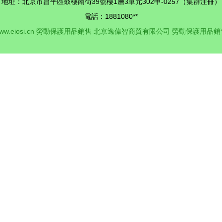
地址：北京市昌平區鼓樓南街39號樓1層3單元302甲-0257（集群注冊）
電話：1881080**
ww.eiosi.cn
勞動保護用品銷售
北京逸偉智商貿有限公司
勞動保護用品銷