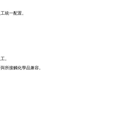
員工統一配置。
員工。
否與所接觸化學品兼容。