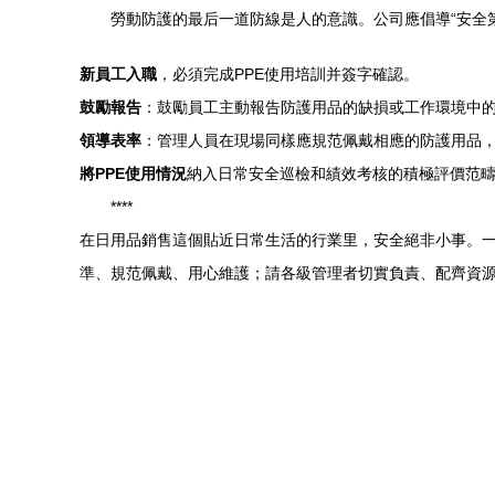
勞動防護的最后一道防線是人的意識。公司應倡導“安全
新員工入職
，必須完成PPE使用培訓并簽字確認。
鼓勵報告
：鼓勵員工主動報告防護用品的缺損或工作環境中
領導表率
：管理人員在現場同樣應規范佩戴相應的防護用品
將PPE使用情況
納入日常安全巡檢和績效考核的積極評價范
****
在日用品銷售這個貼近日常生活的行業里，安全絕非小事。
準、規范佩戴、用心維護；請各級管理者切實負責、配齊資