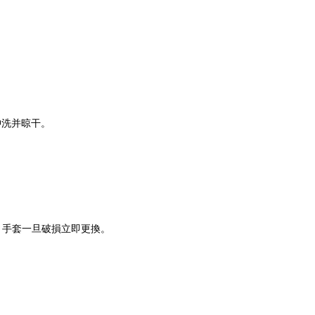
沖洗并晾干。
；手套一旦破損立即更換。