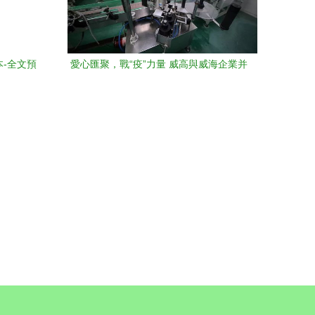
-全文預
愛心匯聚，戰“疫”力量 威高與威海企業并
肩馳援武漢