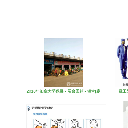
2018年加拿大勞保展 - 展會回顧 - 領肯[廈
電工
門]會