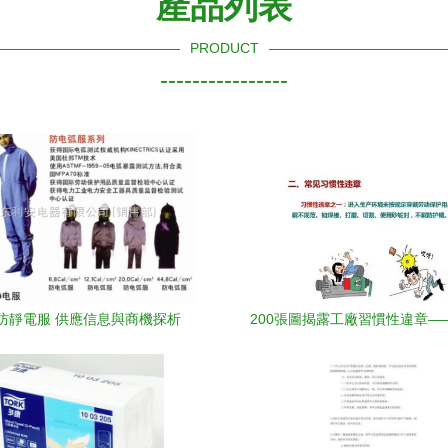
產品列表
PRODUCT
----------------
防靜電服 供應信息與商機探析
200張圖揭露工廠習慣性違章—
員工自查！勞動保護用品穿戴