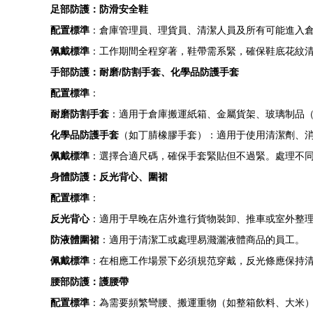
足部防護：防滑安全鞋
配置標準
：倉庫管理員、理貨員、清潔人員及所有可能進入
佩戴標準
：工作期間全程穿著，鞋帶需系緊，確保鞋底花紋
手部防護：耐磨/防割手套、化學品防護手套
配置標準
：
耐磨防割手套
：適用于倉庫搬運紙箱、金屬貨架、玻璃制品
化學品防護手套
（如丁腈橡膠手套）：適用于使用清潔劑、
佩戴標準
：選擇合適尺碼，確保手套緊貼但不過緊。處理不
身體防護：反光背心、圍裙
配置標準
：
反光背心
：適用于早晚在店外進行貨物裝卸、推車或室外整
防液體圍裙
：適用于清潔工或處理易濺灑液體商品的員工。
佩戴標準
：在相應工作場景下必須規范穿戴，反光條應保持
腰部防護：護腰帶
配置標準
：為需要頻繁彎腰、搬運重物（如整箱飲料、大米