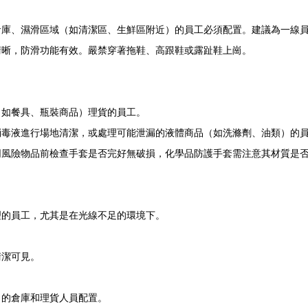
倉庫、濕滑區域（如清潔區、生鮮區附近）的員工必須配置。建議為一線
清晰，防滑功能有效。嚴禁穿著拖鞋、高跟鞋或露趾鞋上崗。
（如餐具、瓶裝商品）理貨的員工。
消毒液進行場地清潔，或處理可能泄漏的液體商品（如洗滌劑、油類）的
同風險物品前檢查手套是否完好無破損，化學品防護手套需注意其材質是
理的員工，尤其是在光線不足的環境下。
清潔可見。
）的倉庫和理貨人員配置。