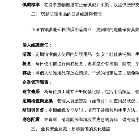
佩戴標準
：在從事重物搬運前正確佩戴并束緊，以提供腰部
二、 勞動防護用品的日常維護與管理
正確的維護能延長防護用品壽命，更關鍵的是能確保其
個人維護責任
：
清潔
：定期清潔個人使用的防護用品，如安全鞋鞋底污垢、
檢查
：每日使用前進行簡易檢查，查看是否有磨損、開裂、
存放
：將個人防護用品存放在清潔、干燥的指定位置，避免
企業管理職責
：
建立臺賬
：為每位員工建立PPE配發記錄，包括用品類型、
定期檢查與更換
：管理人員應定期（如每月）抽查用品狀況，
培訓與監督
：定期組織安全培訓，演示正確佩戴和使用方法。
應急配置
：在倉庫、清潔間等區域設置應急物資箱，備有備
三、 全員安全意識：超越裝備的文化建設